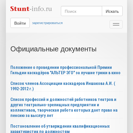
Искать
Войти
зарегистрироваться
Toggle
navigati
Официальные документы
Положение о проведении профессиональной Премии
Гильдии каскадёров "АЛЬТЕР ЭГО" за лучшие трюки в кино
Список членов Ассоциации каскадеров Иншакова А.И. (
1992-2012 г.)
Список профессий и должностей работников театров и
других театрально-зрелищных предприятии и
коллективов, творческая работа которых дает право на
пенсию за выслугу лет
Постановление об утверждении квалификационных
характеристик по должностям