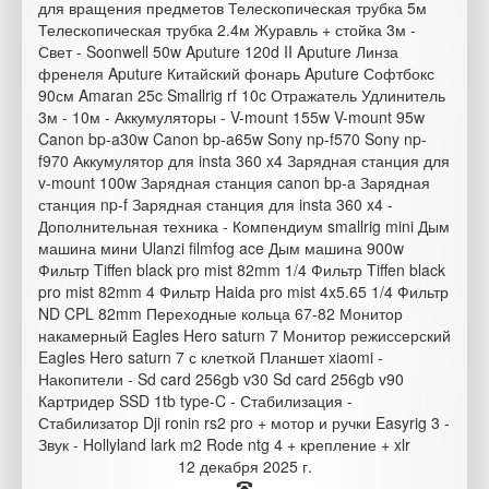
для вращения предметов Телескопическая трубка 5м
Телескопическая трубка 2.4м Журавль + стойка 3м -
Свет - Soonwell 50w Aputure 120d II Aputure Линза
френеля Aputure Китайский фонарь Aputure Софтбокс
90см Amaran 25c Smallrig rf 10c Отражатель Удлинитель
3м - 10м - Аккумуляторы - V-mount 155w V-mount 95w
Canon bp-a30w Canon bp-a65w Sony np-f570 Sony np-
f970 Аккумулятор для insta 360 x4 Зарядная станция для
v-mount 100w Зарядная станция canon bp-a Зарядная
станция np-f Зарядная станция для insta 360 x4 -
Дополнительная техника - Компендиум smallrig mini Дым
машина мини Ulanzi filmfog ace Дым машина 900w
Фильтр Tiffen black pro mist 82mm 1/4 Фильтр Tiffen black
pro mist 82mm 4 Фильтр Haida pro mist 4x5.65 1/4 Фильтр
ND CPL 82mm Переходные кольца 67-82 Монитор
накамерный Eagles Hero saturn 7 Монитор режиссерский
Eagles Hero saturn 7 с клеткой Планшет xiaomi -
Накопители - Sd card 256gb v30 Sd card 256gb v90
Картридер SSD 1tb type-C - Стабилизация -
Стабилизатор Dji ronin rs2 pro + мотор и ручки Easyrig 3 -
Звук - Hollyland lark m2 Rode ntg 4 + крепление + xlr
12 декабря 2025 г.