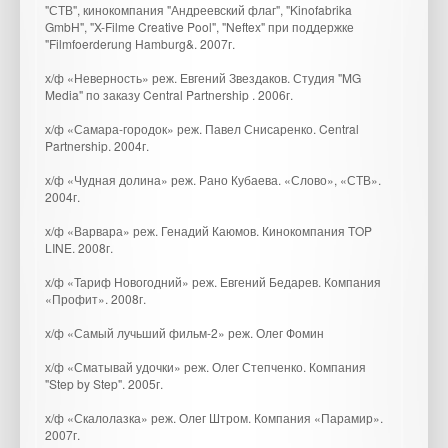
"СТВ", кинокомпания "Андреевский флаг", "Kinofabrika
GmbH", "X-Filme Creative Pool", "Neftex" при поддержке
"Filmfoerderung Hamburg&. 2007г.
х/ф «Неверность» реж. Евгений Звездаков. Студия "MG
Media" по заказу Central Partnership . 2006г.
х/ф «Самара-городок» реж. Павел Снисаренко. Central
Partnership. 2004г.
х/ф «Чудная долина» реж. Рано Кубаева. «Слово», «СТВ».
2004г.
х/ф «Варвара» реж. Генадий Каюмов. Кинокомпания TOP
LINE. 2008г.
х/ф «Тариф Новогодний» реж. Евгений Бедарев. Компания
«Профит». 2008г.
х/ф «Самый лучьший фильм-2» реж. Олег Фомин
х/ф «Сматывай удочки» реж. Олег Степченко. Компания
"Step by Step". 2005г.
х/ф «Скалолазка» реж. Олег Штром. Компания «Парамир».
2007г.