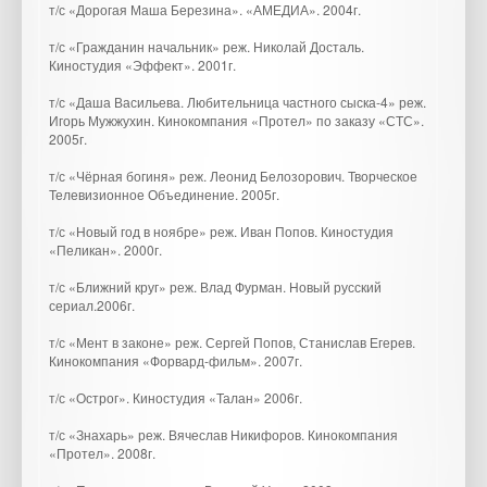
т/с «Дорогая Маша Березина». «АМЕДИА». 2004г.
т/с «Гражданин начальник» реж. Николай Досталь.
Киностудия «Эффект». 2001г.
т/с «Даша Васильева. Любительница частного сыска-4» реж.
Игорь Мужжухин. Кинокомпания «Протел» по заказу «СТС».
2005г.
т/с «Чёрная богиня» реж. Леонид Белозорович. Творческое
Телевизионное Объединение. 2005г.
т/с «Новый год в ноябре» реж. Иван Попов. Киностудия
«Пеликан». 2000г.
т/с «Ближний круг» реж. Влад Фурман. Новый русский
сериал.2006г.
т/с «Мент в законе» реж. Сергей Попов, Станислав Егерев.
Кинокомпания «Форвард-фильм». 2007г.
т/с «Острог». Киностудия «Талан» 2006г.
т/с «Знахарь» реж. Вячеслав Никифоров. Кинокомпания
«Протел». 2008г.