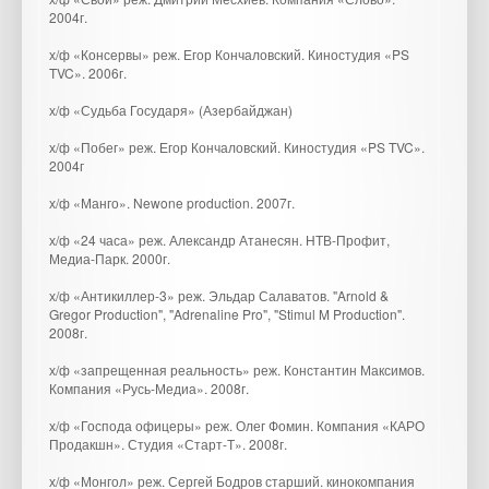
2004г.
х/ф «Консервы» реж. Егор Кончаловский. Киностудия «PS
TVC». 2006г.
х/ф «Судьба Государя» (Азербайджан)
х/ф «Побег» реж. Егор Кончаловский. Киностудия «PS TVC».
2004г
х/ф «Манго». Newone production. 2007г.
х/ф «24 часа» реж. Александр Атанесян. НТВ-Профит,
Медиа-Парк. 2000г.
х/ф «Антикиллер-3» реж. Эльдар Салаватов. "Arnold &
Gregor Production", "Adrenaline Pro", "Stimul M Production".
2008г.
х/ф «запрещенная реальность» реж. Константин Максимов.
Компания «Русь-Медиа». 2008г.
х/ф «Господа офицеры» реж. Олег Фомин. Компания «КАРО
Продакшн». Студия «Старт-Т». 2008г.
х/ф «Монгол» реж. Сергей Бодров старший. кинокомпания