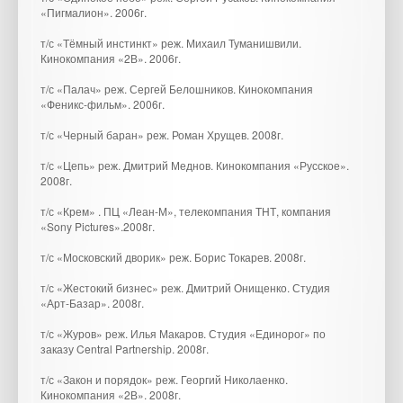
«Пигмалион». 2006г.
т/с «Тёмный инстинкт» реж. Михаил Туманишвили.
Кинокомпания «2В». 2006г.
т/с «Палач» реж. Сергей Белошников. Кинокомпания
«Феникс-фильм». 2006г.
т/с «Черный баран» реж. Роман Хрущев. 2008г.
т/с «Цепь» реж. Дмитрий Меднов. Кинокомпания «Русское».
2008г.
т/с «Крем» . ПЦ «Леан-М», телекомпания ТНТ, компания
«Sony Pictures».2008г.
т/с «Московский дворик» реж. Борис Токарев. 2008г.
т/с «Жестокий бизнес» реж. Дмитрий Онищенко. Студия
«Арт-Базар». 2008г.
т/с «Журов» реж. Илья Макаров. Студия «Единорог» по
заказу Central Partnership. 2008г.
т/с «Закон и порядок» реж. Георгий Николаенко.
Кинокомпания «2В». 2008г.