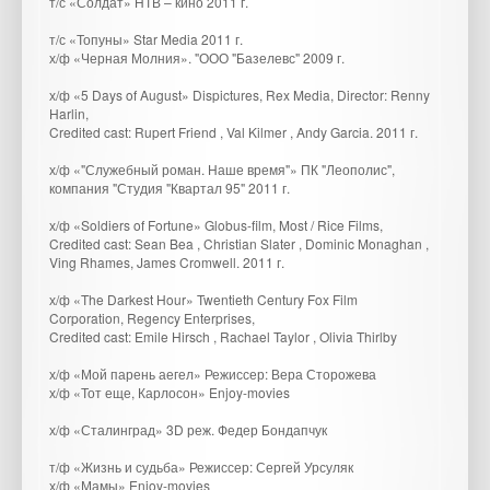
т/с «Солдат» НТВ – кино 2011 г.
т/с «Топуны» Star Media 2011 г.
х/ф «Черная Молния». "ООО "Базелевс" 2009 г.
х/ф «5 Days of August» Dispictures, Rex Media, Director: Renny
Harlin,
Credited cast: Rupert Friend , Val Kilmer , Andy Garcia. 2011 г.
х/ф «"Служебный роман. Наше время"» ПК "Леополис",
компания "Студия "Квартал 95" 2011 г.
х/ф «Soldiers of Fortune» Globus-film, Most / Rice Films,
Credited cast: Sean Bea , Christian Slater , Dominic Monaghan ,
Ving Rhames, James Cromwell. 2011 г.
х/ф «The Darkest Hour» Twentieth Century Fox Film
Corporation, Regency Enterprises,
Credited cast: Emile Hirsch , Rachael Taylor , Olivia Thirlby
х/ф «Мой парень аегел» Режиссер: Вера Сторожева
х/ф «Тот еще, Карлосон» Enjoy-movies
х/ф «Сталинград» 3D реж. Федер Бондапчук
т/ф «Жизнь и судьба» Режиссер: Сергей Урсуляк
х/ф «Мамы» Enjoy-movies