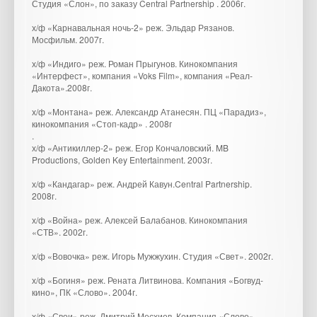
Студия «Слон», по заказу Central Partnership . 2006г.
х/ф «Карнавальная ночь-2» реж. Эльдар Рязанов.
Мосфильм. 2007г.
х/ф «Индиго» реж. Роман Прыгунов. Кинокомпания
«Интерфест», компания «Voks Film», компания «Реал-
Дакота».2008г.
х/ф «Монтана» реж. Александр Атанесян. ПЦ «Парадиз»,
кинокомпания «Стоп-кадр» . 2008г
.
х/ф «Антикиллер-2» реж. Егор Кончаловский. MB
Productions, Golden Key Entertainment. 2003г.
х/ф «Кандагар» реж. Андрей Кавун.Central Partnership.
2008г.
х/ф «Война» реж. Алексей Балабанов. Кинокомпания
«СТВ». 2002г.
х/ф «Вовочка» реж. Игорь Мужжухин. Студия «Свет». 2002г.
х/ф «Богиня» реж. Рената Литвинова. Компания «Богвуд-
кино», ПК «Слово». 2004г.
х/ф «Свои» реж. Дмитрий Месхиев. Компания «Слово».