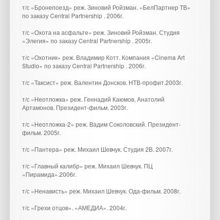
т/с «Бронепоезд» реж. Зиновий Ройзман. «БелПартнер ТВ»
по заказу Central Partnership . 2006г.
т/с «Охота на асфальте» реж. Зиновий Ройзман. Студия
«Элегия» по заказу Central Partnership . 2005г.
т/с «Охотник» реж. Владимир Котт. Компания «Cinema Art
Studio» по заказу Central Partnership . 2006г.
т/с «Таксист» реж. Валентин Донсков. НТВ-профит.2003г.
т/с «Неотложка» реж. Геннадий Каюмов, Анатолий
Артамонов. Президент-фильм. 2003г.
т/с «Неотложка-2» реж. Вадим Соколовский. Президент-
фильм. 2005г.
т/с «Пантера» реж. Михаил Шевчук. Студия 2В. 2007г.
т/с «Главный калибр» реж. Михаил Шевчук. ПЦ
«Пирамида».2006г.
т/с «Ненависть» реж. Михаил Шевчук. Ода-фильм. 2008г.
т/с «Грехи отцов». «АМЕДИА». 2004г.