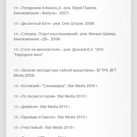
т/с «Псевдоним Албанец-2» реж. Юрий Павлов.
Кинокомпания «Фабула». 2007г.
т/с «Десантный батя» реж. Олег Штром. 2008г.
т/с «Спецкор. Отдел расследований» реж. Михаил Шевчук.
Кинокомпания «2В». 2008г
т/с «Соло на минном поле». реж. Донсков В.А. "ЗАО
"Народное кино"
т/с «Записки экспедитора тайной канцелярии» ВГТРК, BFT
Movie 2009г.
т/с «Котовский» "Синемафор", Star Media 2009 г.
т/с «По лесам по горам» Star Media 2010 г.
т/с «Дембеля» Star Media 2010 г.
т/с «Однажды в Одессе» Star Media 2010 г.
т/с «Участковый» Star Media 2010 г