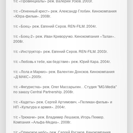
т/с «Провинциалы» реж. Валерий Усков. 2003г.
т/с «Огненный крест» реж. Александр Глобин. Кинокомпания
«Югра-фильм». 2008г.
т/с «Боец» реж. Евгений Серов. REN-FILM. 2004г.
т/с «Боец-2» реж. Иван Криворучко. Кинокомпания «Талан».
2008г.
т/с «Инструктор» реж. Евгений Серов. REN-FILM. 2003г.
т/с «Любовь к тебе, как бедствие» реж. Юрий Кара. 2004г.
т/с «Лола и Маркиз» реж. Валентин Донсков. Кинокомпания
«Д МАКС».2005г.
т/с «Фигуристка» реж. Олег Массарыгин. . Студия "MG Media"
по заказу Central Partnership. 2008г.
т/с «Кадеты» реж. Сергей Артимович. «Пеликан-фильм» и
НП «Культура и армия». 2004г.
т/с «Трюкачи» реж. Владимир Лешаков, Игорь Пеккер.
Компания «Альфа-Медиа». 2008г.
т/с «Одинокое небо» реж. Сергей Русаков. Кинокомпания