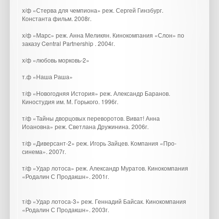
х/ф «Стерва для чемпиона» реж. Сергей Гинзбург.
Константа фильм. 2008г.
х/ф «Марс» реж. Анна Меликян. Кинокомпания «Слон» по
заказу Central Partnership . 2004г.
х/ф «любовь морковь-2»
т.ф «Наша Раша»
т/ф «Новогодняя История» реж. Александр Баранов.
Киностудия им. М. Горького. 1996г.
т/ф «Тайны дворцовых переворотов. Виват! Анна
Иоановна» реж. Светлана Дружинина. 2006г.
т/ф «Диверсант-2» реж. Игорь Зайцев. Компания «Про-
синема». 2007г.
т/ф «Удар лотоса» реж. Александр Муратов. Кинокомпания
«Родалин С Продакшн». 2001г.
т/ф «Удар лотоса-3» реж. Геннадий Байсак. Кинокомпания
«Родалин С Продакшн». 2003г.