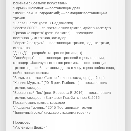
к сценам с боевыми искусствами.
“Горький шоколад” — постановщик драк
“Тиски” (реж. В.Тодоровский) — помощник постановщика
трюков
“Шаг за Шагом” (реж. Э.Радзюкевич)
“Москва 2020" — со-постановщик трюков, дублер-каскадер
“Грозовые ворота" (реж. Малюков) — помощник
постановщика трюков, каскадер
"Морской патруль" — постановщик трюков, водные трюки,
страховка
"День Д" — разработка трюков (аквапарк)
"Огнеборцы" — постановщик трюковой сцены горения,
каскадер «Каникулы строгого режима» — постановщик
трюков сцен: побег из зоны, драка в лесу, сцена побега вода,
побег-конная повозка.
"Вождь разнокожих" актер 2 плана, каскадер (драйвер)
“Хоакин Мурьета" (2015 реж. Рыбников) — постановщик
трюков, каскадер
"Брошенный Пес" (реж. Борисова.Е, 2016) — постановщик
трюков, каскадер «Затишье» Реж Фатьянов.В. 2015
Постановщик трюков, каскадер
"Людмила Гурченко" 2015 Постановщик трюков
"Тряпичный союз" каскадер страховка горение
Продюсер:
"Маленький Дракон”