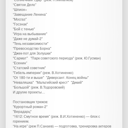
“Святое Дело”
“Шпион»
“Завещание Ленина”
"Мосгаз"
"Госзнак"
"Бой с тенью"
"Игра на выбывание"
"Даже не думай-2"
"Тень независимости"
"Превосходство Борна"
"Джек-пот для Золушки"
"Сармат" "Парк советского периода" (реж. Ю.Гусман)
“Есенин”
"Статский советник"
"Гибель империи" (реж. В.Хотиненко)
"От 180-ти и выше" "Диверсант. Конец войны"
"Неваляшка" "Мальтийский крест" "Дикий"
“Большой” (реж. В.Тодоровский)
И другие проекты…
Постановщик трюков:
"Курортный роман-2″
"Верадарц"
“1612: Смутное время” (реж. В.И.Хотиненко) — блок с
горением.
“На игре” (реж П.Санаев) — подготовка, тренировка актеров