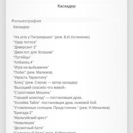
Каскадер
Фильмография
Каскадер:
“На углу у Патриарших” (реж. В.И.Хотиненко)
“Удар лотоса”
“Диверсант 2”
“Джек пот для Золушки”
“Путейцы”
“Албанец 4”
“Игра на выбывание”
“Побег” (реж. Малюков)
“Украсть Тарантину”
“Боец” (реж. Серов) — актер каскадер
“Высоцкий-спасибо что живой»
“Строптивая Мишень”
“Горький шоколад” — постановщик драк,
"Хозяйка Тайги” -постановщик драк, ножевой бой.
"Утомленные солнцем. Предстояние.” (реж. Н.Михалков)
"Бригада 2"
“Мальтийский крест”
“Неваляшка”
“Десантный батя”
“Солнечный Удар” (реж. Н.Михалков)