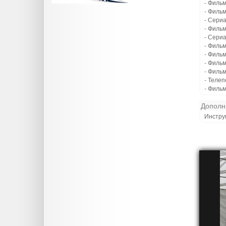
- Фильм
- Фильм
- Сери
- Фильм
- Сериа
- Фильм
- Филь
- Филь
- Фильм
- Телеп
- Фильм
Дополн
Инструк