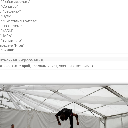
 "Любовь морковь"
 "Сенатор"
ал "Бешеная"
 "Путь"
л "Счаствливы вместе"
 "Новая земля"
м "КАБЫ"
м"ЦАРЬ"
 "Белый Тигр"
ередача "Игра"
 "Викинг"
ительная информация
тор А,B категорий, промальпинист, мастер на все руки=)