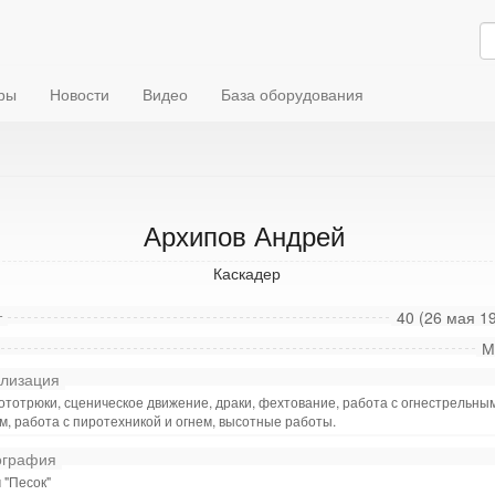
ры
Новости
Видео
База оборудования
Архипов Андрей
Каскадер
т
40 (26 мая 19
М
лизация
ототрюки, сценическое движение, драки, фехтование, работа с огнестрельны
, работа с пиротехникой и огнем, высотные работы.
графия
 "Песок"