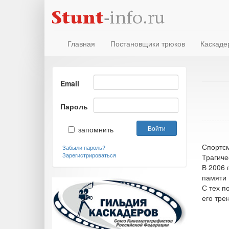
Главная
Постановщики трюков
Каскаде
Email
Пароль
запомнить
Спортсм
Забыли пароль?
Зарегистрироваться
Трагиче
В 2006 
памяти 
С тех п
его тре