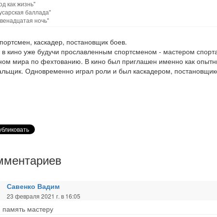
од как жизнь"
усарская баллада"
Двенадцатая ночь"
спортсмен, каскадер, постановщик боев.
в кино уже будучи прославленным спортсменом - мастером спорта
ом мира по фехтованию. В кино был приглашен именно как опыт
льщик. Одновременно играл роли и был каскадером, постановщи
мментариев
Савенко Вадим
23 февраля 2021 г. в 16:05
 память мастеру