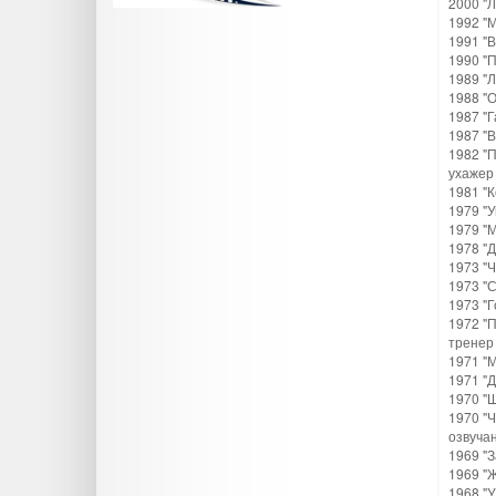
2000 "Л
1992 "
1991 "В
1990 "
1989 "Л
1988 "О
1987 "Г
1987 "В
1982 "П
ухажер
1981 "К
1979 "У
1979 "
1978 "Д
1973 "
1973 "С
1973 "Г
1972 "П
тренер 
1971 "
1971 "Д
1970 "Ш
1970 "
озвуча
1969 "З
1969 "Ж
1968 "У