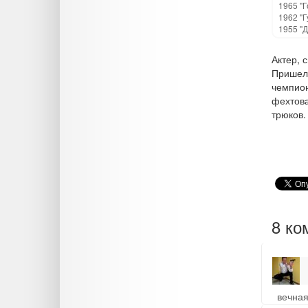
1965 "Г
1962 "Г
1955 "
Актер, 
Пришел 
чемпион
фехтова
трюков.
8 ко
вечная