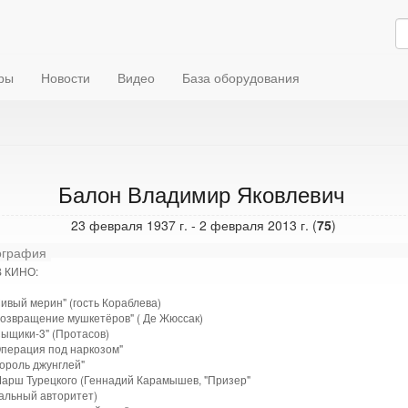
ры
Новости
Видео
База оборудования
Балон Владимир Яковлевич
23 февраля 1937 г. - 2 февраля 2013 г. (
75
)
графия
 КИНО:
ивый мерин" (гость Кораблева)
Возвращение мушкетёров" ( Де Жюссак)
Сыщики-3" (Протасов)
Операция под наркозом"
ороль джунглей"
Марш Турецкого (Геннадий Карамышев, "Призер"
альный авторитет)