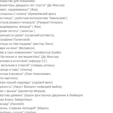
екарство для покойника"
Мушкетёры двадцать лет спустя" (Де Жюссак)
иват, гардемарины!" (Жак)
Похороны Сталина" (Кремлёвский врач)
естница" ( работник кооператива "Амальгама")
стров ржавого генерала" (Ржавый Генерал)
ардемарины, вперед!" ( Жак)
ремя летать" ( капитан )
ринцесса цирка" (гусарский ротмистр,
 графини Палинской)
ольцо из Амстердама" (мистер-Линч)
мри на коне" (Вилумсон)
Мир в трех измерениях" (профессор Буайе)
'Артаньян и три мушкетёра" (Де Жюссак)
Человек в штатском" (офицер СС)
 весельем и отвагой" (главарь шпаны)
орода и годы" (эпизод)
етька в космосе" (Олег Николаевич,
по картингу)
Море нашей надежды" (судовой врач)
ерзость" (Август Винцент-немецкий майор)
аг с крыши" (мушкетер Моруак)
Чёртова дюжина" (барон фон Бюлов /дворянин в Лемберге
ние Борис Зайденберг)
асада" (Ланской)
изнь, ставшая легендой" (Марио)
лыбнись соседу" (трубач)