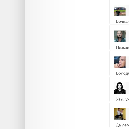
Вечна
Низкий
Володя
Увы, у
Да лег