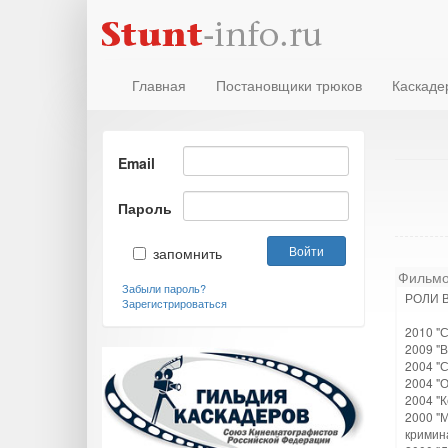
Главная
Постановщики трюков
Каскаде
Email
Пароль
запомнить
Фильмо
Забыли пароль?
РОЛИ В
Зарегистрироваться
2010 "С
2009 "
2004 "
2004 "
2004 "К
2000 "
кримин