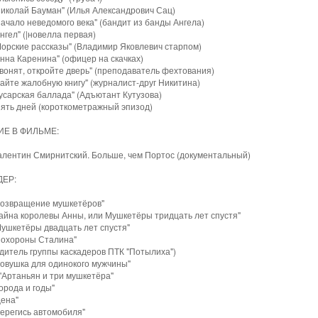
Николай Бауман" (Илья Александрович Сац)
ачало неведомого века" (бандит из банды Ангела)
нгел" (|новелла первая)
Морские рассказы" (Владимир Яковлевич старпом)
нна Каренина" (офицер на скачках)
вонят, откройте дверь" (преподаватель фехтования)
айте жалобную книгу" (журналист-друг Никитина)
усарская баллада" (Адъютант Кутузова)
Пять дней (короткометражный эпизод)
ИЕ В ФИЛЬМЕ:
алентин Смирнитский. Больше, чем Портос (документальный)
ДЕР:
Возвращение мушкетёров"
Тайна королевы Анны, или Мушкетёры тридцать лет спустя"
Мушкетёры двадцать лет спустя"
Похороны Сталина"
дитель группы каскадеров ПТК "Потылиха")
Ловушка для одинокого мужчины"
'Артаньян и три мушкетёра"
орода и годы"
Цена"
Берегись автомобиля"