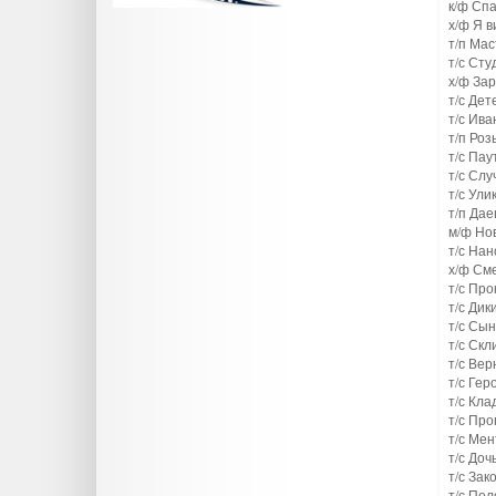
к/ф Сп
х/ф Я в
т/п Мас
т/с Сту
х/ф За
т/с Дет
т/с Ива
т/п Ро
т/с Пау
т/с Сл
т/с Ули
т/п Да
м/ф Но
т/с Нан
х/ф См
т/с Про
т/с Дик
т/с Сын
т/с Скл
т/с Вер
т/с Гер
т/с Кла
т/с Пр
т/с Мен
т/с Доч
т/с Зак
т/с По