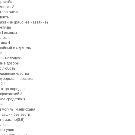
артачёк
иноват 2
тера риска
денты 3
ражение (рабочее название)
ективы
н Грозный
зыгрыш
тина 4
учайный свидетель
ки
ешь молодежь
вые дозоры
о любовь
ешанные чувства
курорская проверка
ий 4
 отца народов
ифосовский 3
ное средство 3
ои
д могилы Чингисхана
опавший без вести
т в законе(8,9)
ь вора
оны улиц
лоса отчуждения