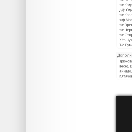
т/с Код
д/ф Од
т/с Каз
х/ф Ма
т/с Вр
т/с Чер
т/с Ст
Х/ф Чу
Т/с Бум
Дополн
Трюкова
весе), 
айкидо.
пятачок