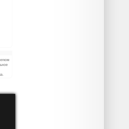
легком
льное
й
а.