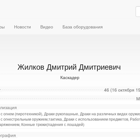
ры
Новости
Видео
База оборудования
Жилков Дмитрий Дмитриевич
Каскадер
т
46 (16 октября 19
М
лизация
с огнем (пиротехникой), Драки рукопашные, Драки на различных видах оружи
 с огнестрельным оружием,тактика, Драки с использованием предметов, Работ
аряжением, Конные трюки(падения с лошадей)
графия