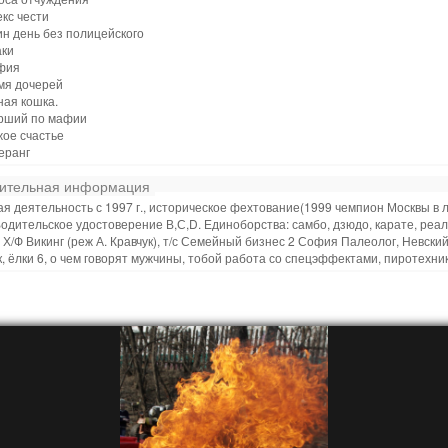
екс чести
ин день без полицейского
аки
фия
емя дочерей
ная кошка.
арший по мафии
жое счастье
еранг
ительная информация
я деятельность с 1997 г., историческое фехтование(1999 чемпион Москвы в 
Водительское удостоверение В,С,D. Единоборства: самбо, дзюдо, карате, реа
 Х/Ф Викинг (реж А. Кравчук), т/с Семейный бизнес 2 София Палеолог, Невски
, ёлки 6, о чем говорят мужчины, тобой работа со спецэффектами, пиротехник