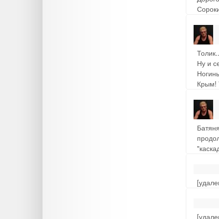
Сорок
Толик.
Ну и с
Ногины
Крым! 
Батяня
продол
"каска
[удале
[удале