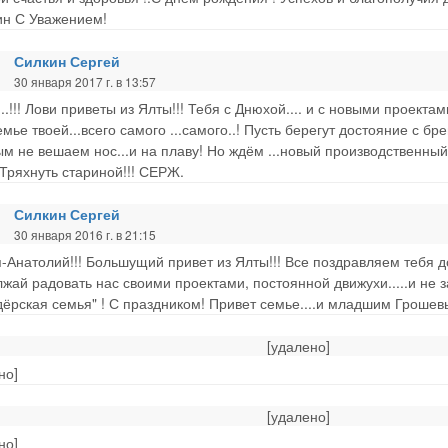
ин С Уважением!
Силкин Сергей
30 января 2017 г. в 13:57
...!!! Лови приветы из Ялты!!! Тебя с Днюхой.... и с новыми проект
емье твоей...всего самого ...самого..! Пусть берегут достояние с б
м не вешаем нос...и на плаву! Но ждём ...новый производственный б
Тряхнуть стариной!!! СЕРЖ.
Силкин Сергей
30 января 2016 г. в 21:15
-Анатолий!!! Большущий привет из Ялты!!! Все поздравляем тебя д
жай радовать нас своими проектами, постоянной движухи.....и не заб
дёрская семья" ! С праздником! Привет семье....и младшим Грошевы
[удалено]
но]
[удалено]
но]