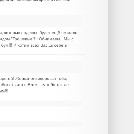
ами, которых надеюсь будет ещё не мало!
рендом "Грошевые"!!! Обнимаем...Мы с
ум!!! И хотим всех Вас...к себе в
орогой! Железного здоровья тебе,
ывать что в Ялте.....у тебя так же
м!!!