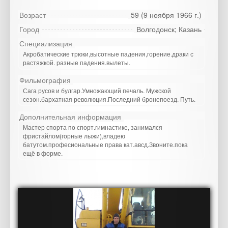
Возраст
59 (9 ноября 1966 г.)
Город
Волгодонск; Казань
Специализация
Акробатические трюки,высотные падения,горение.драки с
растяжкой. разные падения.вылеты.
Фильмография
Сага русов и булгар.Умножающий печаль. Мужской
сезон.бархатная революция.Последний бронепоезд. Путь.
Дополнительная информация
Мастер спорта по спорт.гимнастике, занимался
фристайлом(горные лыжи),владею
батутом.професиональные права кат.авсд.Звоните.пока
ещё в форме.