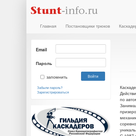
Главная
Постановщики трюков
Каскаде
Email
Пароль
запомнить
Каскаде
Забыли пароль?
Зарегистрироваться
Действи
по авто
Занимал
призеро
механик
соревно
уникаль
С 1987 