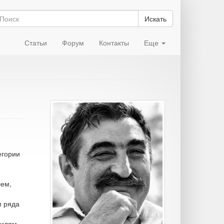
Искать
Статьи
Форум
Контакты
Еще
егории
лем,
м ряда
билям.