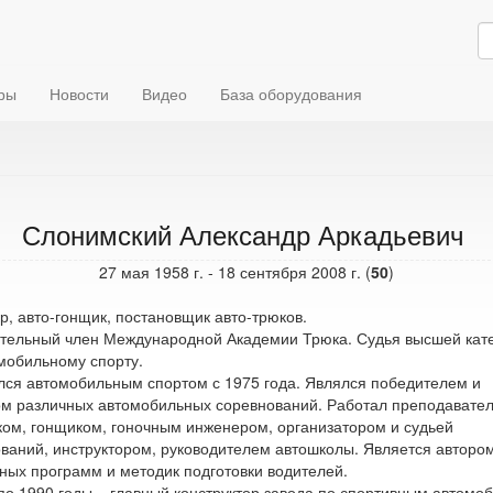
ры
Новости
Видео
База оборудования
Слонимский Александр Аркадьевич
27 мая 1958 г. - 18 сентября 2008 г. (
50
)
р, авто-гонщик, постановщик авто-трюков.
тельный член Международной Академии Трюка. Судья высшей кат
мобильному спорту.
ся автомобильным спортом с 1975 года. Являлся победителем и
м различных автомобильных соревнований. Работал преподавате
ом, гонщиком, гоночным инженером, организатором и судьей
ваний, инструктором, руководителем автошколы. Является авторо
ных программ и методик подготовки водителей.
по 1990 годы – главный конструктор завода по спортивным автомо