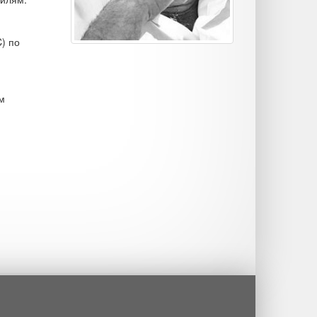
) по
м