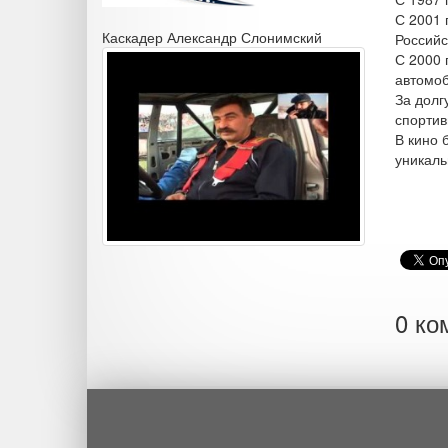
С 2001 
Каскадер Александр Слонимский
Российс
С 2000 
автомоб
За долг
спортив
В кино 
уникаль
0 ко