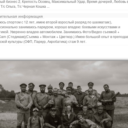
ый бизнес 2, Крепость Осовец, Максимальный Удар, Время дочерей, Любовь 
 Т/с Ольга, Т/с Черная Кошка ...
ительная информация
сь спортом с 12 лет, имею второй взрослый разряд по шахматам:),
сионально занимаюсь паркуром, хорошо владею: боевыми искусствами и
тикой. Уверенно владею автомобилем. Занимаюсь Фото/Видео съемкой +
Cam (Стедикам)(Съемка + Монтаж + Цветкор.) Имею большой опыт в препода
кой культуры (ОФП, Паркур, Акробатика) стаж 9 лет.