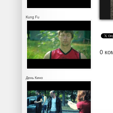
Kung Fu
0 ко
День Кино