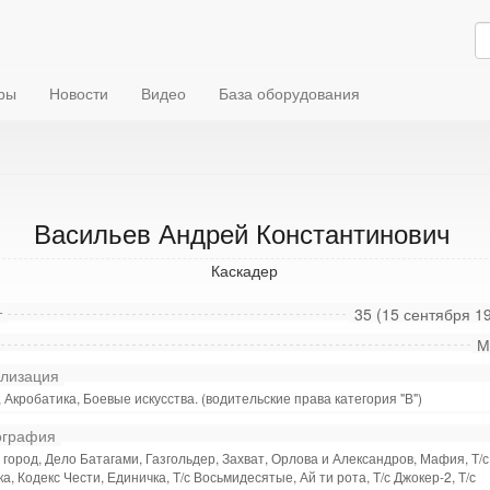
ры
Новости
Видео
База оборудования
Васильев Андрей Константинович
Каскадер
т
35 (15 сентября 19
М
лизация
 Акробатика, Боевые искусства. (водительские права категория "В")
графия
город, Дело Батагами, Газгольдер, Захват, Орлова и Александров, Мафия, Т/с
а, Кодекс Чести, Единичка, Т/с Восьмидесятые, Ай ти рота, Т/с Джокер-2, Т/с