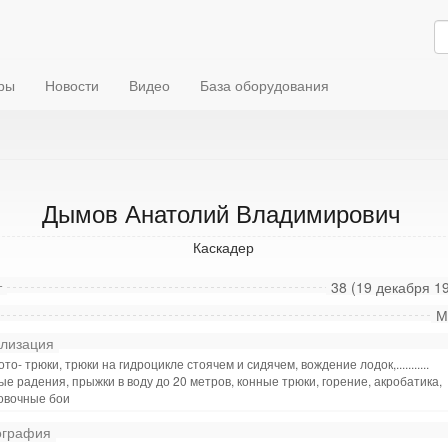
ры
Новости
Видео
База оборудования
Дымов Анатолий Владимирович
Каскадер
т
38 (19 декабря 19
М
лизация
ото- трюки, трюки на гидроцикле стоячем и сидячем, вождение лодок,...........
е радения, прыжки в воду до 20 метров, конные трюки, горение, акробатика,
овочные бои
графия