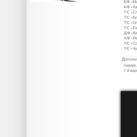
К/Ф «М
К/Ф «Х
Т/С «С
Т/С «К
Т/С «О
Т/С «Е
Д/Ф «В
Х/Ф «Р
Т/С «С
Т/С «Ч
Дополн
паркур,
1-й взр