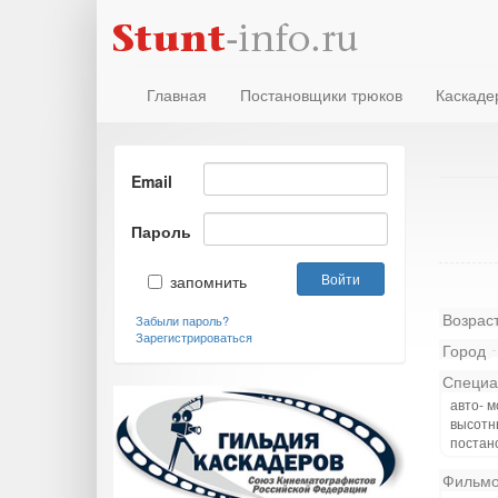
Главная
Постановщики трюков
Каскаде
Email
Пароль
запомнить
Возрас
Забыли пароль?
Зарегистрироваться
Город
Специа
авто- м
высотны
постан
Фильмо