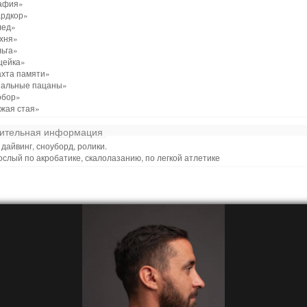
афия»
ардкор»
лед»
ухня»
льга»
щейка»
ахта памяти»
еальные пацаны»
обор»
ужая стая»
ительная информация
 дайвинг, сноуборд, ролики.
ослый по акробатике, скалолазанию, по легкой атлетике