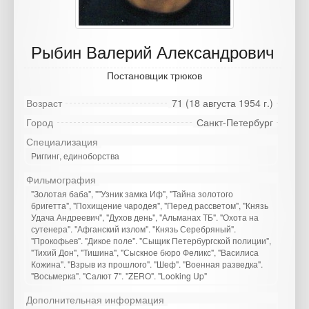
Рыбин Валерий Александрович
Постановщик трюков
Возраст
71 (18 августа 1954 г.)
Город
Санкт-Петербург
Специализация
Риггинг, единоборства
Фильмография
"Золотая баба", ""Узник замка Иф", "Тайна золотого
бригетта", "Похищение чародея", "Перед рассветом", "Князь
Удача Андреевич", "Духов день", "Альманах ТБ". "Охота на
сутенера". "Афганский излом". "Князь Серебряный".
"Прокофьев". "Дикое поле". "Сыщик Петербургской полиции",
"Тихий Дон", "Тишина", "Сыскное бюро Феликс", "Василиса
Кожина". "Взрыв из прошлого". "Шеф". "Военная разведка".
"Восьмерка". "Салют 7". "ZERO". "Looking Up"
Дополнительная информация