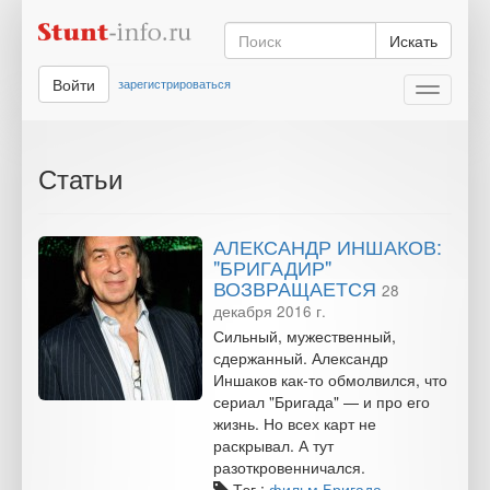
Искать
Войти
зарегистрироваться
Toggle
navigati
Статьи
АЛЕКСАНДР ИНШАКОВ:
"БРИГАДИР"
ВОЗВРАЩАЕТСЯ
28
декабря 2016 г.
Сильный, мужественный,
сдержанный. Александр
Иншаков как-то обмолвился, что
сериал "Бригада" — и про его
жизнь. Но всех карт не
раскрывал. А тут
разоткровенничался.
Тэг :
фильм Бригада