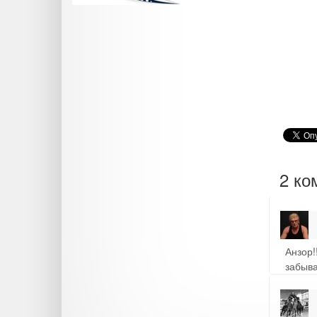
2 ко
Анзор!
забыва