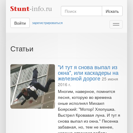
Искать
Войти
зарегистрироваться
Toggle
navigati
Статьи
"И тут я снова выпал из
окна", или каскадеры на
железной дороге
25 июня
2016 г.
Многим, наверное, помнится
песня, которую во времена
оные исполнял Михаил
Боярский: "Мотор! Хлопушка.
Выстрел Кровавая луна. И тут я
снова выпал из окна." Песенка
забавная, но, тем не менее,
хорошо отражает работу