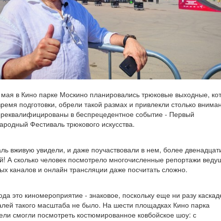
 мая в Кино парке Москино планировались трюковые выходные, ко
время подготовки, обрели такой размах и привлекли столько вниман
реквалифицированы в беспрецедентное событие - Первый
родный Фестиваль трюкового искусства.
ль вживую увидели, и даже поучаствовали в нем, более двенадцат
й! А сколько человек посмотрело многочисленные репортажи веду
ых каналов и онлайн трансляции даже посчитать сложно.
ода это киномероприятие - знаковое, поскольку еще ни разу каскад
лей такого масштаба не было. На шести площадках Кино парка
ели смогли посмотреть костюмированное ковбойское шоу: с