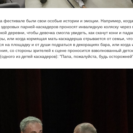
а фестивале были свои особые истории и эмоции. Например, когд
 здоровых парней-каскадеров проносят инвалидную коляску через 
кой деревни, чтобы девочка смогла увидеть, как скачут кони и пада
ры, или когда кормящая мать-каскадерша отрывается от семьи, чт
ся на площадку и от души подраться в декорациях бара, или когда 
ния, со стороны зрителей к сцене проносится взволнованный детс
 (одного из детей каскадеров): "Папа, пожалуйста, будь осторожн