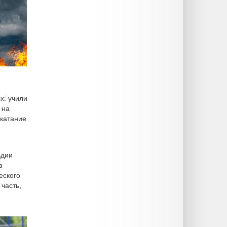
х: учили
 на
 катание
ьдии
з
еского
часть,