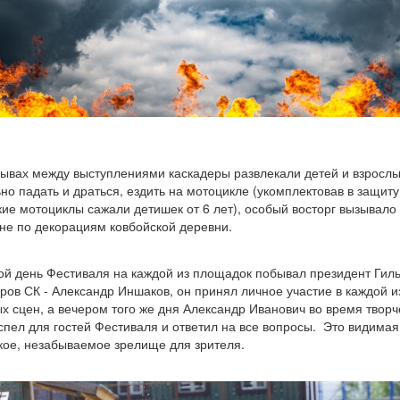
ывах между выступлениями каскадеры развлекали детей и взрослы
но падать и драться, ездить на мотоцикле (укомплектовав в защиту
ие мотоциклы сажали детишек от 6 лет), особый восторг вызывало
не по декорациям ковбойской деревни.
ой день Фестиваля на каждой из площадок побывал президент Гил
ров СК - Александр Иншаков, он принял личное участие в каждой и
х сцен, а вечером того же дня Александр Иванович во время творч
спел для гостей Фестиваля и ответил на все вопросы. Это видимая 
кое, незабываемое зрелище для зрителя.