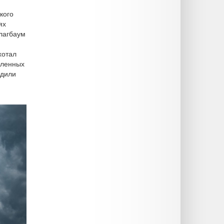
кого
ях
шлагбаум
хотал
вленных
одили