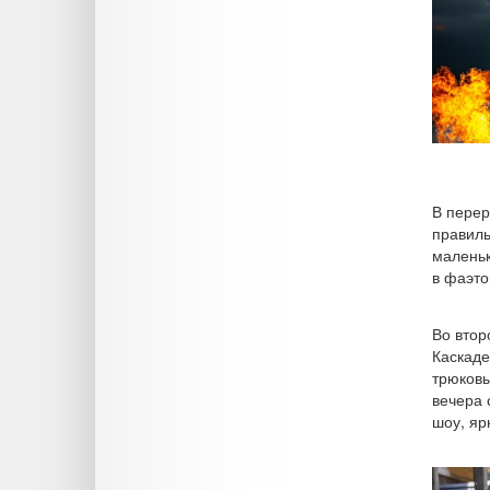
В перер
правиль
маленьк
в фаэто
Во втор
Каскаде
трюковы
вечера 
шоу, яр