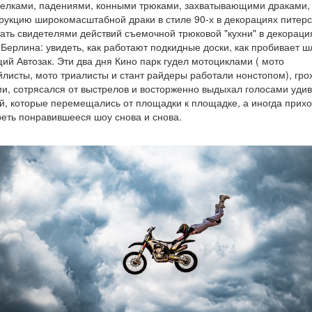
елками, падениями, конными трюками, захватывающими драками,
рукцию широкомасштабной драки в стиле 90-х в декорациях питерс
тать свидетелями действий съемочной трюковой "кухни" в декораци
 Берлина: увидеть, как работают подкидные доски, как пробивает 
ий Автозак. Эти два дня Кино парк гудел мотоциклами ( мото
листы, мото триалисты и стант райдеры работали нонстопом), гро
и, сотрясался от выстрелов и восторженно выдыхал голосами уди
й, которые перемещались от площадки к площадке, а иногда прих
еть понравившееся шоу снова и снова.