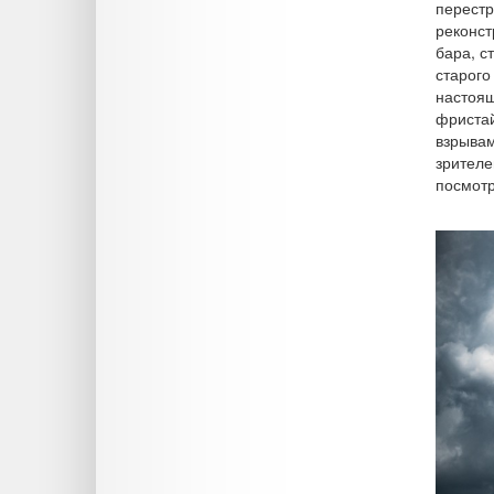
перестр
реконст
бара, с
старого
настоящ
фристай
взрывам
зрителе
посмотр