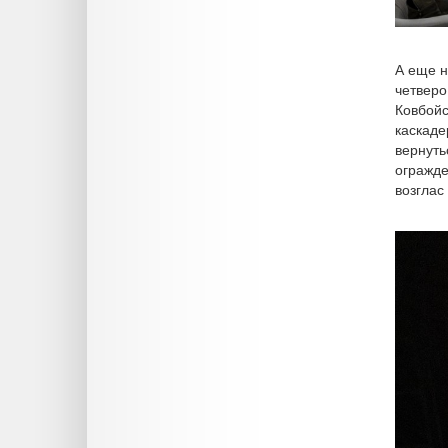
А еще н
четверо
Ковбойс
каскаде
вернуть
огражде
возглас