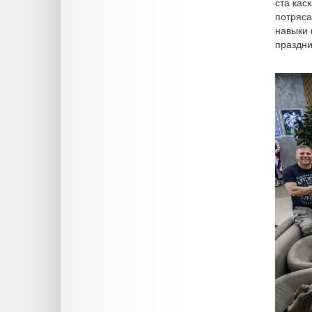
ста кас
потряса
навыки 
праздни