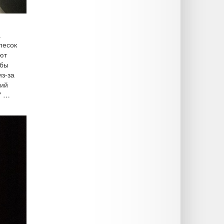
а
песок
ют
обы
из-за
кий
ей" …