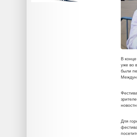
В конце
уже во 
были пе
Междуна
Фестива
зрителе
новостн
Для гор
фестива
посетит